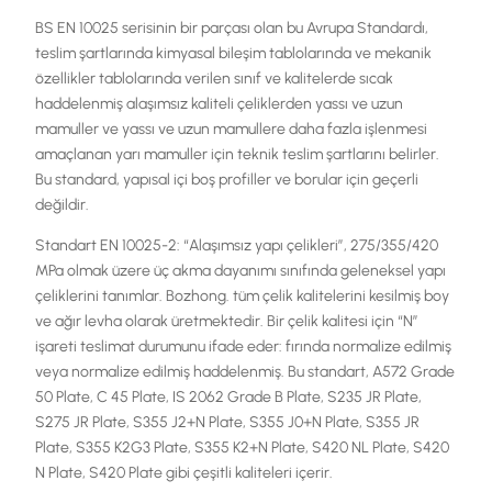
TR
BS EN 10025 serisinin bir parçası olan bu Avrupa Standardı,
teslim şartlarında kimyasal bileşim tablolarında ve mekanik
özellikler tablolarında verilen sınıf ve kalitelerde sıcak
EN
haddelenmiş alaşımsız kaliteli çeliklerden yassı ve uzun
mamuller ve yassı ve uzun mamullere daha fazla işlenmesi
amaçlanan yarı mamuller için teknik teslim şartlarını belirler.
Bu standard, yapısal içi boş profiller ve borular için geçerli
değildir.
Standart EN 10025-2: “Alaşımsız yapı çelikleri”, 275/355/420
MPa olmak üzere üç akma dayanımı sınıfında geleneksel yapı
çeliklerini tanımlar. Bozhong. tüm çelik kalitelerini kesilmiş boy
ve ağır levha olarak üretmektedir. Bir çelik kalitesi için “N”
işareti teslimat durumunu ifade eder: fırında normalize edilmiş
veya normalize edilmiş haddelenmiş. Bu standart, A572 Grade
50 Plate, C 45 Plate, IS 2062 Grade B Plate, S235 JR Plate,
S275 JR Plate, S355 J2+N Plate, S355 J0+N Plate, S355 JR
Plate, S355 K2G3 Plate, S355 K2+N Plate, S420 NL Plate, S420
N Plate, S420 Plate gibi çeşitli kaliteleri içerir.