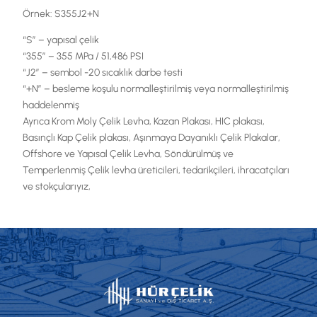
Örnek: S355J2+N
“S” – yapısal çelik
“355″ – 355 MPa / 51,486 PSI
“J2” – sembol -20 sıcaklık darbe testi
“+N” – besleme koşulu normalleştirilmiş veya normalleştirilmiş
haddelenmiş
Ayrıca Krom Moly Çelik Levha, Kazan Plakası, HIC plakası,
Basınçlı Kap Çelik plakası, Aşınmaya Dayanıklı Çelik Plakalar,
Offshore ve Yapısal Çelik Levha, Söndürülmüş ve
Temperlenmiş Çelik levha üreticileri, tedarikçileri, ihracatçıları
ve stokçularıyız,