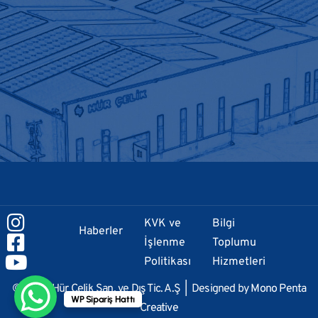
KVK ve
Bilgi
Haberler
İşlenme
Toplumu
Politikası
Hizmetleri
© 2024 Hür Çelik San. ve Dış Tic. A.Ş | Designed by
Mono Penta
WP Sipariş Hattı
Creative